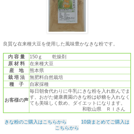
良質な在来種大豆を使用した風味豊かなきな粉です。
内 容 量
150ｇ 乾燥剤
原 材 料
在来種大豆
産 地
熊本県
栽 培 法
無肥料自然栽培
種 子
自家採種
毎日朝食代わりに牛乳にきな粉を入れ飲んでま
す。おがた健康農園のきな粉は砂糖を入れなく
お客様の声
ても美味しく飲め、ダイエットになります。
和歌山県 ＲＩさん
きな粉のご購入はこちらから
10袋まとめてご購入は
こちらから