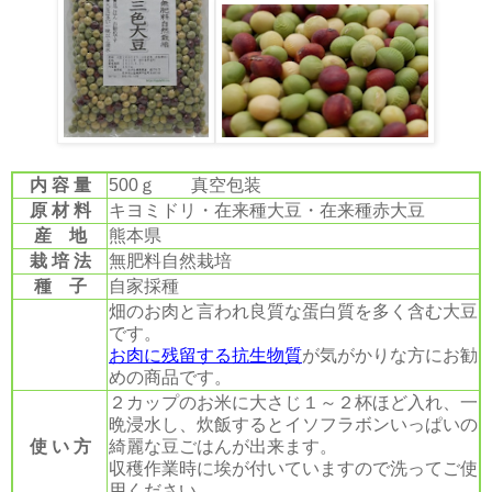
内 容 量
500ｇ 真空包装
原 材 料
キヨミドリ・在来種大豆・在来種赤大豆
産 地
熊本県
栽 培 法
無肥料自然栽培
種 子
自家採種
畑のお肉と言われ良質な蛋白質を多く含む大豆
です。
お肉に残留する抗生物質
が気がかりな方にお勧
めの商品です。
２カップのお米に大さじ１～２杯ほど入れ、一
晩浸水し、炊飯するとイソフラボンいっぱいの
使 い 方
綺麗な豆ごはんが出来ます。
収穫作業時に埃が付いていますので洗ってご使
用ください。