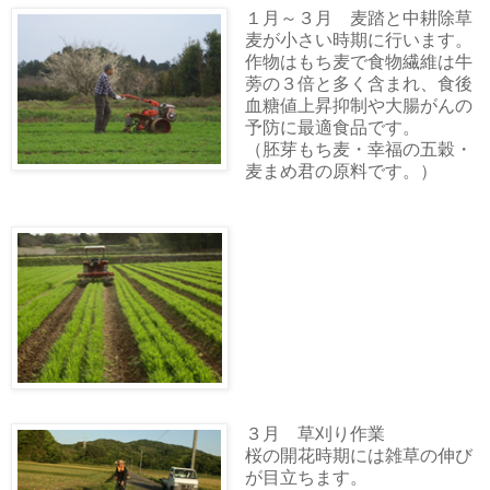
１月～３月 麦踏と中耕除草
麦が小さい時期に行います。
作物はもち麦で食物繊維は牛
蒡の３倍と多く含まれ、食後
血糖値上昇抑制や大腸がんの
予防に最適食品です。
（胚芽もち麦・幸福の五穀・
麦まめ君の原料です。）
３月 草刈り作業
桜の開花時期には雑草の伸び
が目立ちます。