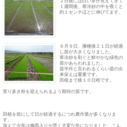
２日後には白い芽が見えてきて
１週間後、寒冷紗の中を覗くと
約１センチほどに伸びてます。
６月９日、播種後２１日が経過
し苗が大きくなりました。
寒冷紗を剥ぐと鮮やかな緑色の
苗があらわれました。
苗半作と言われるくらい苗の出
来栄えは重要です。
田植まで後１０日程です。
実り多き秋を迎えられるよう期待の苗です。
田植を前にして日が経過するにつれ農作業が多くなりま
す。
加えて今年は梅雨入りが早く大変な年になりました。こん