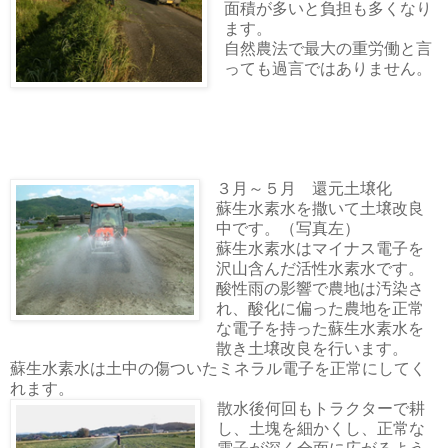
面積が多いと負担も多くなり
ます。
自然農法で最大の重労働と言
っても過言ではありません。
３月～５月 還元土壌化
蘇生水素水を撒いて土壌改良
中です。（写真左）
蘇生水素水はマイナス電子を
沢山含んだ活性水素水です。
酸性雨の影響で農地は汚染さ
れ、酸化に偏った農地を正常
な電子を持った蘇生水素水を
散き土壌改良を行います。
蘇生水素水は土中の傷ついたミネラル電子を正常にしてく
れます。
散水後何回もトラクターで耕
し、土塊を細かくし、正常な