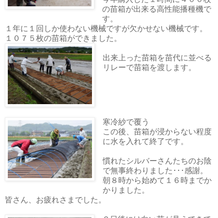
の苗箱が出来る高性能播種機で
す。
１年に１回しか使わない機械ですが欠かせない機械です。
１０７５枚の苗箱ができました。
出来上った苗箱を苗代に並べる
リレーで苗箱を渡します。
寒冷紗で覆う
この後、苗箱が浸からない程度
に水を入れて終了です。
慣れたシルバーさんたちのお陰
で無事終わりました･･･感謝。
朝８時から始めて１６時までか
かりました。
皆さん、お疲れさまでした。