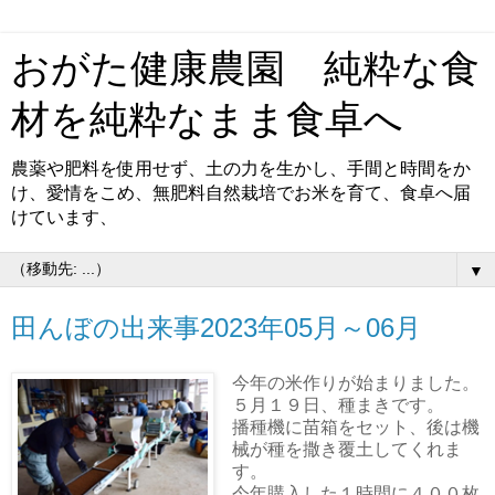
おがた健康農園 純粋な食
材を純粋なまま食卓へ
農薬や肥料を使用せず、土の力を生かし、手間と時間をか
け、愛情をこめ、無肥料自然栽培でお米を育て、食卓へ届
けています、
▼
田んぼの出来事2023年05月～06月
今年の米作りが始まりました。
５月１９日、種まきです。
播種機に苗箱をセット、後は機
械が種を撒き覆土してくれま
す。
今年購入した１時間に４００枚