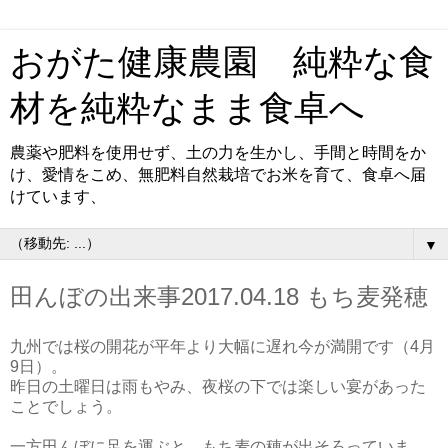
おがた健康農園 純粋な食
材を純粋なまま食卓へ
農薬や肥料を使用せず、土の力を生かし、手間と時間をか
け、愛情をこめ、無肥料自然栽培でお米を育て、食卓へ届
けています、
▼
田んぼの出来事2017.04.18 もち麦発穂
九州では桜の開花が平年より大幅に遅れ今が満開です（4月
9日）。
昨日の土曜日は雨もやみ、夜桜の下では楽しい宴があった
ことでしょう。
一方田んぼに足を運ぶと、もち麦の穂が出そろっていま